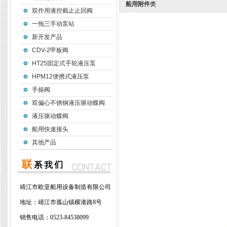
船用附件
类
双作用液控截止止回阀
一拖三手动泵站
新开发产品
CDV-2甲板阀
HT25固定式手轮液压泵
HPM12便携式液压泵
手操阀
双偏心不锈钢液压驱动蝶阀
液压驱动蝶阀
船用快速接头
其他产品
靖江市欧亚船用设备制造有限公司
地址：
靖江市孤山镇横港路8号
销售电话：
0523-84538099