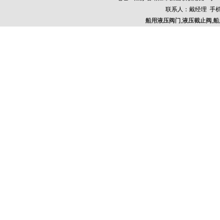
联系人：戴经理 手机：13
船用液压阀门
,
液压截止阀
,
船