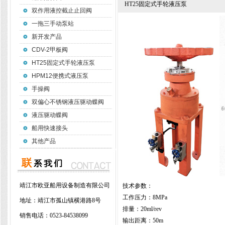
HT25固定式手轮液压泵
双作用液控截止止回阀
一拖三手动泵站
新开发产品
CDV-2甲板阀
HT25固定式手轮液压泵
HPM12便携式液压泵
手操阀
双偏心不锈钢液压驱动蝶阀
液压驱动蝶阀
船用快速接头
其他产品
靖江市欧亚船用设备制造有限公司
技术参数：
工作压力：8MPa
地址：
靖江市孤山镇横港路8号
排量：20ml/rev
销售电话：
0523-84538099
输出距离：50m