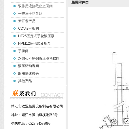
船用附件
类
双作用液控截止止回阀
一拖三手动泵站
新开发产品
CDV-2甲板阀
HT25固定式手轮液压泵
HPM12便携式液压泵
手操阀
双偏心不锈钢液压驱动蝶阀
液压驱动蝶阀
船用快速接头
其他产品
靖江市欧亚船用设备制造有限公司
地址：
靖江市孤山镇横港路8号
销售电话：
0523-84538099